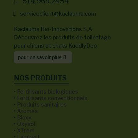
514.969.2454
serviceclient@kaclauma.com
Kaclauma Bio-Innovations S,A
Découvrez les produits de toilettage
pour chiens et chats KuddlyDoo
pour en savoir plus
NOS PRODUITS
•
Fertilisants biologiques
•
Fertilisants conventionnels
•
Produits sanitaires
•
Atomes
•
Bioxy
•
Oxysol
•
XTrem
•
Lambert