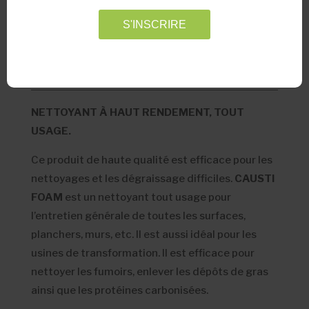
CAUSTY FOAM
S'INSCRIRE
DESCRIPTION
NETTOYANT À HAUT RENDEMENT, TOUT
USAGE.
Ce produit de haute qualité est efficace pour les
nettoyages et les dégraissage difficiles.
CAUSTI
FOAM
est un nettoyant tout usage pour
l’entretien générale de toutes les surfaces,
planchers, murs, etc. Il est aussi idéal pour les
usines de transformation. Il est efficace pour
nettoyer les fumoirs, enlever les dépôts de gras
ainsi que les protéines carbonisées.