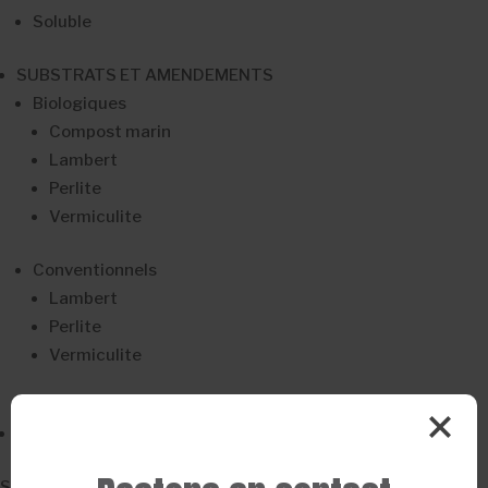
Soluble
SUBSTRATS ET AMENDEMENTS
Biologiques
Compost marin
Lambert
Perlite
Vermiculite
Conventionnels
Lambert
Perlite
Vermiculite
MON COMPTE
Search