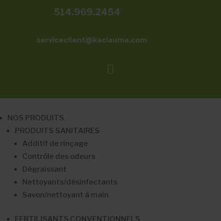
514.969.2454
serviceclient@kaclauma.com

NOS PRODUITS
PRODUITS SANITAIRES
Additif de rinçage
Contrôle des odeurs
Dégraissant
Nettoyants/désinfectants
Savon/nettoyant à main
FERTILISANTS CONVENTIONNELS