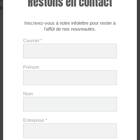
Restons en contact
My cart
Inscrivez-vous à notre infolettre pour rester à
l'affût de nos nouveautés.
Courriel
*
Prénom
Nom
Continuer à magasiner
Entreprise
*