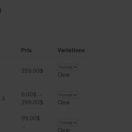
)
Prix
Variations
e
359.00
$
Clear
0.00
$
–
 3
Plage
399.00
$
Clear
de
prix :
99.00
$
0.00$
e
–
Clear