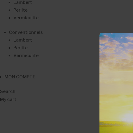
Lambert
Perlite
Vermiculite
Conventionnels
Lambert
Perlite
Vermiculite
MON COMPTE
Search
My cart