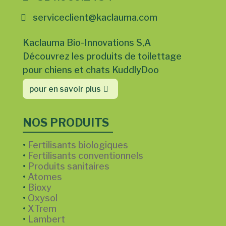
serviceclient@kaclauma.com
Kaclauma Bio-Innovations S,A
Découvrez les produits de toilettage
pour chiens et chats KuddlyDoo
pour en savoir plus
NOS PRODUITS
•
Fertilisants biologiques
•
Fertilisants conventionnels
•
Produits sanitaires
•
Atomes
•
Bioxy
•
Oxysol
•
XTrem
•
Lambert