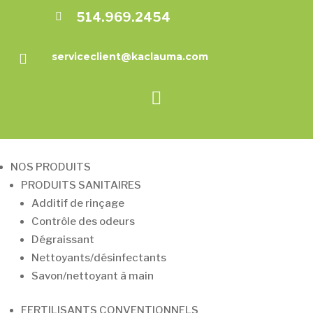
514.969.2454

Restons
serviceclient@kaclauma.com

en

contact
Inscrivez-
NOS PRODUITS
vous
PRODUITS SANITAIRES
à
notre
Additif de rinçage
infolettre
Contrôle des odeurs
pour
Dégraissant
rester
à
Nettoyants/désinfectants
l'affût
Savon/nettoyant à main
de
nos
nouveautés.
FERTILISANTS CONVENTIONNELS