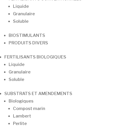
Liquide
Courriel
*
Granulaire
Soluble
BIOSTIMULANTS
Prénom
PRODUITS DIVERS
FERTILISANTS BIOLOGIQUES
Nom
Liquide
Granulaire
Soluble
Entreprise
*
SUBSTRATS ET AMENDEMENTS
Biologiques
Compost marin
Lambert
S'INSCRIRE
Perlite