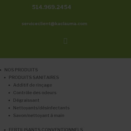
514.969.2454
serviceclient@kaclauma.com

NOS PRODUITS
PRODUITS SANITAIRES
Additif de rinçage
Contrôle des odeurs
Dégraissant
Nettoyants/désinfectants
Savon/nettoyant à main
FERTILISANTS CONVENTIONNELS