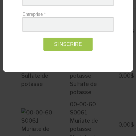
0.02%B
0-0-5
Entreprise
*
Solactive
Kpro101
0.00
$
Solactive
S'INSCRIRE
Kpro101
00-00-50
Sulfate de
potasse
0.00
$
Sulfate de
potasse
00-00-60
S0061
Muriate de
0.00
$
potasse