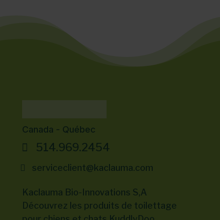
Canada - Québec
514.969.2454
serviceclient@kaclauma.com
Kaclauma Bio-Innovations S,A
Découvrez les produits de toilettage
pour chiens et chats KuddlyDoo