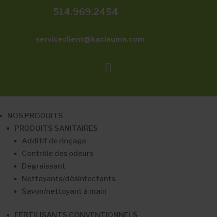
514.969.2454
serviceclient@kaclauma.com

NOS PRODUITS
PRODUITS SANITAIRES
Additif de rinçage
Contrôle des odeurs
Dégraissant
Nettoyants/désinfectants
Savon/nettoyant à main
FERTILISANTS CONVENTIONNELS