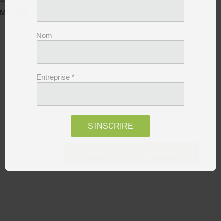
My cart
Nom
Entreprise
*
S'INSCRIRE
Continuer à magasiner