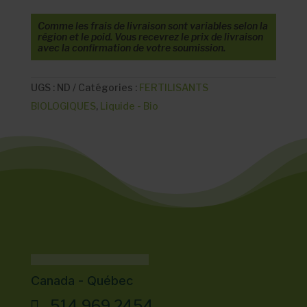
Comme les frais de livraison sont variables selon la
région et le poid. Vous recevrez le prix de livraison
avec la confirmation de votre soumission.
UGS :
ND
Catégories :
FERTILISANTS
BIOLOGIQUES
,
Liquide - Bio
Canada - Québec
514.969.2454