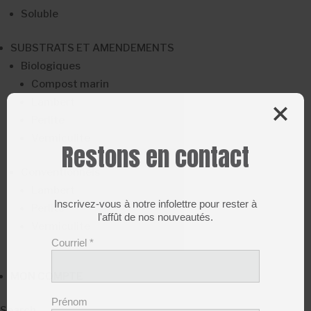
Soluble
SUBSTRATS ET AMENDEMENTS
Biologiques
Compost marin
Lambert
Perlite
Vermiculite
Restons en contact
Conventionnels
Lambert
Inscrivez-vous à notre infolettre pour rester à
Perlite
l'affût de nos nouveautés.
Vermiculite
Courriel
*
MON COMPTE
Prénom
Search