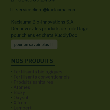
serviceclient@kaclauma.com
Kaclauma Bio-Innovations S,A
Découvrez les produits de toilettage
pour chiens et chats KuddlyDoo
pour en savoir plus
NOS PRODUITS
•
Fertilisants biologiques
•
Fertilisants conventionnels
•
Produits sanitaires
•
Atomes
•
Bioxy
•
Oxysol
•
XTrem
•
Lambert