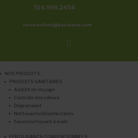
514.969.2454
serviceclient@kaclauma.com

NOS PRODUITS
PRODUITS SANITAIRES
Additif de rinçage
Contrôle des odeurs
Dégraissant
Nettoyants/désinfectants
Savon/nettoyant à main
FERTILISANTS CONVENTIONNELS