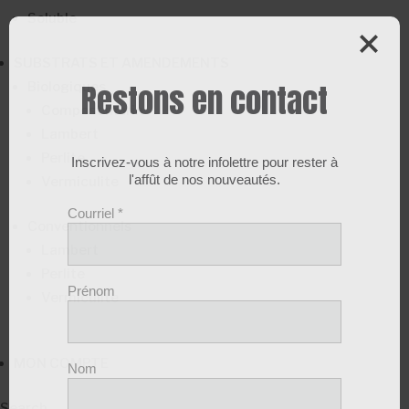
Soluble
SUBSTRATS ET AMENDEMENTS
Biologiques
Restons en contact
Compost marin
Lambert
Perlite
Inscrivez-vous à notre infolettre pour rester à
Vermiculite
l'affût de nos nouveautés.
Courriel
*
Conventionnels
Lambert
Perlite
Prénom
Vermiculite
MON COMPTE
Nom
Search