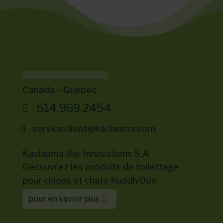
être
plusieurs
choisies
variations.
sur
Les
la
options
page
peuvent
du
être
Canada - Québec
produit
choisies
sur
514.969.2454
la
serviceclient@kaclauma.com
page
du
Kaclauma Bio-Innovations S,A
produit
Découvrez les produits de toilettage
pour chiens et chats KuddlyDoo
pour en savoir plus