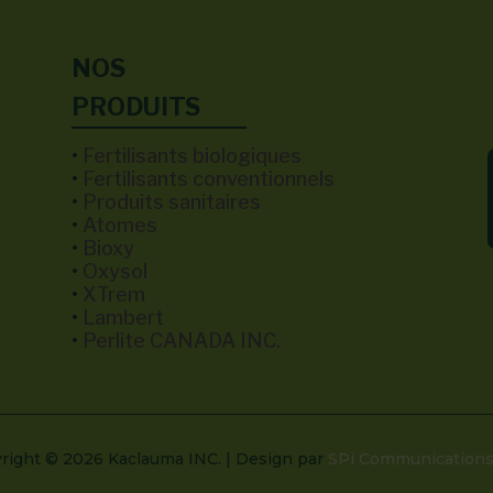
NOS
PRODUITS
•
Fertilisants biologiques
•
Fertilisants conventionnels
•
Produits sanitaires
•
Atomes
•
Bioxy
e
•
Oxysol
•
XTrem
•
Lambert
•
Perlite CANADA INC.
right © 2026 Kaclauma INC.
| Design par
SPi Communication