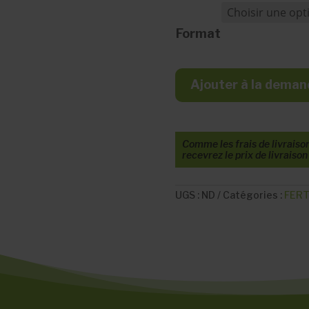
Format
Ajouter à la deman
Comme les frais de livraison 
recevrez le prix de livraiso
UGS :
ND
Catégories :
FERT