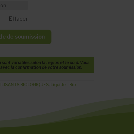
Effacer
de de soumission
sont variables selon la région et le poid. Vous
n avec la confirmation de votre soumission.
ILISANTS BIOLOGIQUES
,
Liquide - Bio