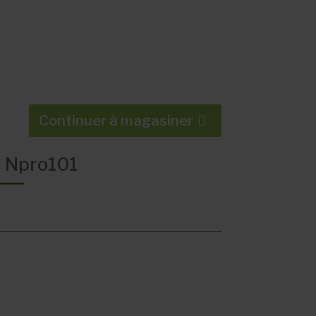
Continuer à magasiner
e Npro101