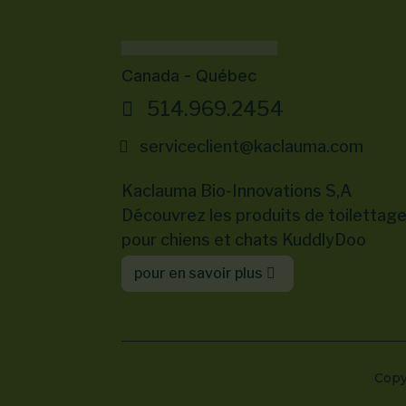
Canada - Québec
514.969.2454
serviceclient@kaclauma.com
Kaclauma Bio-Innovations S,A
Découvrez les produits de toilettag
pour chiens et chats KuddlyDoo
pour en savoir plus
Copy