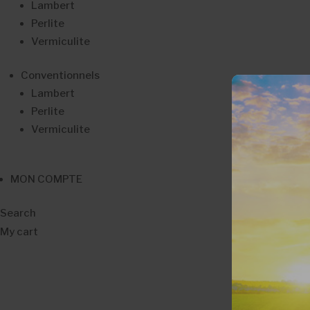
Lambert
Perlite
Vermiculite
Conventionnels
Lambert
Perlite
Vermiculite
MON COMPTE
Search
My cart