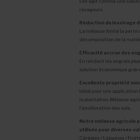
Elle agit comme une soluti
ravageurs.
Réduction du lessivage d
La mélasse limite la perte 
décomposition de la matièr
Efficacité accrue des eng
En rendant les engrais plu
solution économique grâce
Excellente propriété mou
Idéal pour une application 
la plantation. Mélasse agr
l’amélioration des sols.
Notre mélasse agricole po
utilisée pour diverses c
Céréales / Légumes / Fruit