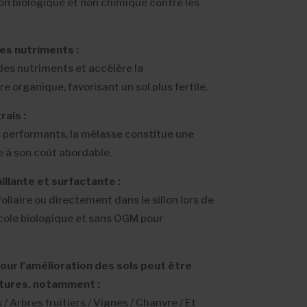
on biologique et non chimique contre les
es nutriments :
des nutriments et accélère la
e organique, favorisant un sol plus fertile.
rais :
s performants, la mélasse constitue une
 à son coût abordable.
illante et surfactante :
foliaire ou directement dans le sillon lors de
icole biologique et sans OGM pour
ur l’amélioration des sols peut être
ultures, notamment :
s / Arbres fruitiers / Vignes / Chanvre / Et