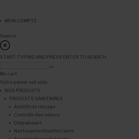
MON COMPTE
Search
START TYPING AND PRESS ENTER TO SEARCH
My cart
Votre panier est vide.
NOS PRODUITS
PRODUITS SANITAIRES
Additif de rinçage
Contrôle des odeurs
Dégraissant
Nettoyants/désinfectants
Savon/nettoyant à main