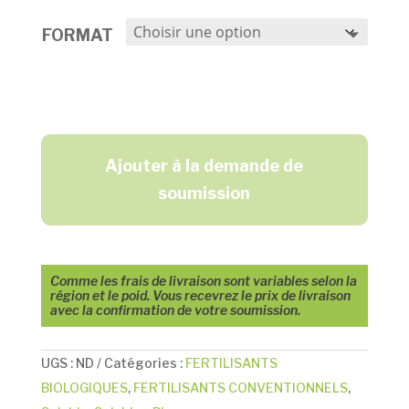
FORMAT
Ajouter à la demande de
soumission
Comme les frais de livraison sont variables selon la
région et le poid. Vous recevrez le prix de livraison
avec la confirmation de votre soumission.
UGS :
ND
Catégories :
FERTILISANTS
BIOLOGIQUES
,
FERTILISANTS CONVENTIONNELS
,