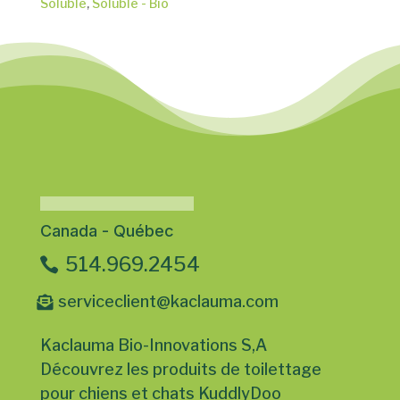
Soluble
,
Soluble - Bio
Canada - Québec
514.969.2454
serviceclient@kaclauma.com
Kaclauma Bio-Innovations S,A
Découvrez les produits de toilettage
pour chiens et chats KuddlyDoo