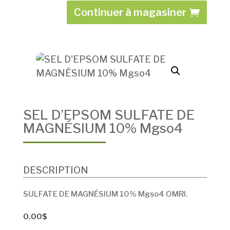
Continuer à magasiner
Courriel
*
Prénom
Nom
SEL D’EPSOM SULFATE DE
MAGNÉSIUM 10% Mgso4
Entreprise
*
DESCRIPTION
SULFATE DE MAGNÉSIUM 10% Mgso4 OMRI.
S'INSCRIRE
0.00
$