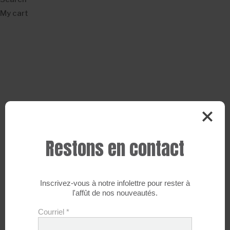
My cart
Restons en contact
Continuer à magasiner
Inscrivez-vous à notre infolettre pour rester à
l'affût de nos nouveautés.
Courriel
*