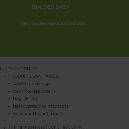
514.969.2454
serviceclient@kaclauma.com

NOS PRODUITS
PRODUITS SANITAIRES
Additif de rinçage
Contrôle des odeurs
Dégraissant
Nettoyants/désinfectants
Savon/nettoyant à main
FERTILISANTS CONVENTIONNELS